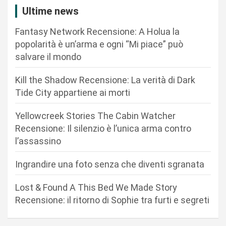
a
Ultime news
z
Fantasy Network Recensione: A Holua la
i
popolarità è un’arma e ogni “Mi piace” può
o
salvare il mondo
n
Kill the Shadow Recensione: La verità di Dark
e
Tide City appartiene ai morti
a
r
Yellowcreek Stories The Cabin Watcher
Recensione: Il silenzio è l’unica arma contro
t
l’assassino
i
c
Ingrandire una foto senza che diventi sgranata
o
Lost & Found A This Bed We Made Story
l
Recensione: il ritorno di Sophie tra furti e segreti
i