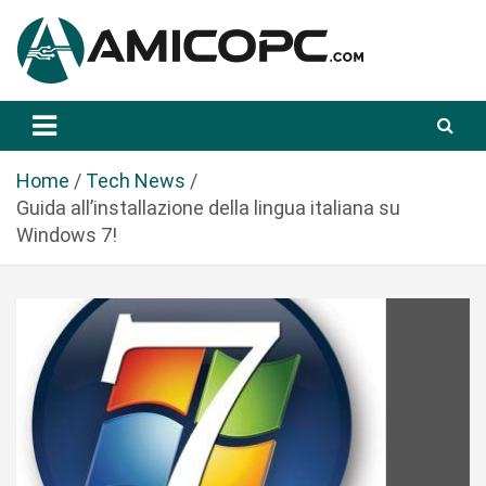
S
a
l
t
Novità Tecnologiche: Guide e News
Amicopc.com
a
a
l
Home
Tech News
c
Guida all’installazione della lingua italiana su
o
Windows 7!
n
t
e
n
u
t
o