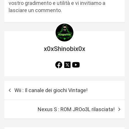
vostro gradimento e utilità e vi invitiamo a
lasciare un commento.
x0xShinobix0x
N
Wii : Il canale dei giochi Vintage!
a
v
Nexus S : ROM JROo3L rilasciata!
i
g