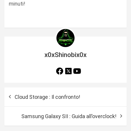
minuti!
x0xShinobix0x
N
Cloud Storage : Il confronto!
a
v
Samsung Galaxy SII : Guida all’overclock!
i
g