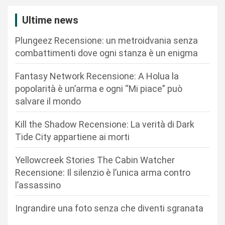
a
Ultime news
z
Plungeez Recensione: un metroidvania senza
i
combattimenti dove ogni stanza è un enigma
o
n
Fantasy Network Recensione: A Holua la
popolarità è un’arma e ogni “Mi piace” può
e
salvare il mondo
a
r
Kill the Shadow Recensione: La verità di Dark
Tide City appartiene ai morti
t
i
Yellowcreek Stories The Cabin Watcher
c
Recensione: Il silenzio è l’unica arma contro
l’assassino
o
l
Ingrandire una foto senza che diventi sgranata
i