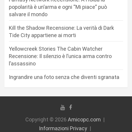
a
popolarità è un’arma e ogni “Mi piace” può
r
salvare il mondo
t
Kill the Shadow Recensione: La verità di Dark
i
Tide City appartiene ai morti
c
Yellowcreek Stories The Cabin Watcher
o
Recensione: Il silenzio è l’unica arma contro
l
l’assassino
i
Ingrandire una foto senza che diventi sgranata
Copyright © 2026
Amicopc.com
Informazioni Privacy