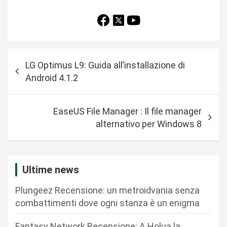
N
LG Optimus L9: Guida all’installazione di
a
Android 4.1.2
v
i
EaseUS File Manager : Il file manager
g
alternativo per Windows 8
a
z
i
Ultime news
o
Plungeez Recensione: un metroidvania senza
n
combattimenti dove ogni stanza è un enigma
e
Fantasy Network Recensione: A Holua la