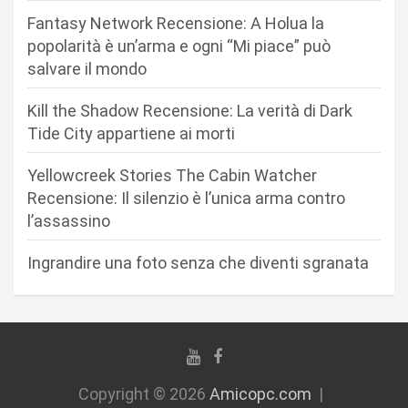
n
Fantasy Network Recensione: A Holua la
e
popolarità è un’arma e ogni “Mi piace” può
a
salvare il mondo
r
Kill the Shadow Recensione: La verità di Dark
t
Tide City appartiene ai morti
i
c
Yellowcreek Stories The Cabin Watcher
Recensione: Il silenzio è l’unica arma contro
o
l’assassino
l
i
Ingrandire una foto senza che diventi sgranata
Copyright © 2026
Amicopc.com