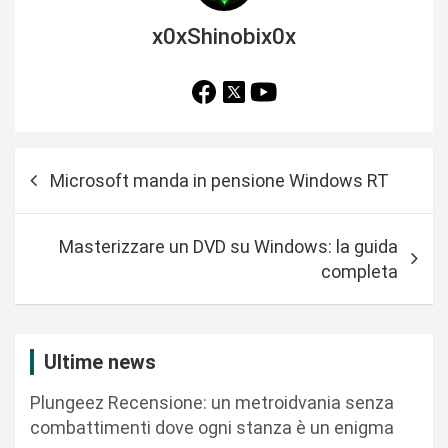
x0xShinobix0x
N
Microsoft manda in pensione Windows RT
a
v
Masterizzare un DVD su Windows: la guida
i
completa
g
a
z
Ultime news
i
Plungeez Recensione: un metroidvania senza
o
combattimenti dove ogni stanza è un enigma