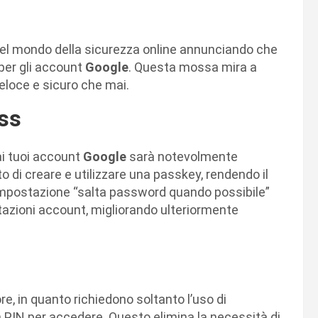
l mondo della sicurezza online annunciando che
 per gli account
Google
. Questa mossa mira a
eloce e sicuro che mai.
ss
ai tuoi account
Google
sarà notevolmente
to di creare e utilizzare una passkey, rendendo il
l’impostazione “salta password quando possibile”
azioni account, migliorando ulteriormente
ore, in quanto richiedono soltanto l’uso di
n PIN per accedere. Questo elimina la necessità di