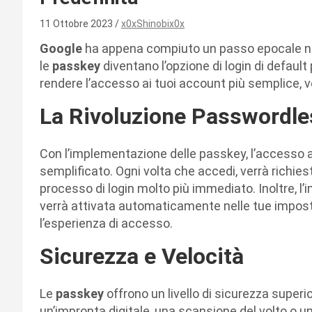
11 Ottobre 2023
x0xShinobix0x
Google
ha appena compiuto un passo epocale ne
le
passkey
diventano l’opzione di login di default
rendere l’accesso ai tuoi account più semplice, v
La Rivoluzione Passwordle
Con l’implementazione delle passkey, l’accesso 
semplificato. Ogni volta che accedi, verrà richies
processo di login molto più immediato. Inoltre, 
verrà attivata automaticamente nelle tue impost
l’esperienza di accesso.
Sicurezza e Velocità
Le
passkey
offrono un livello di sicurezza superi
un’impronta digitale, una scansione del volto o u