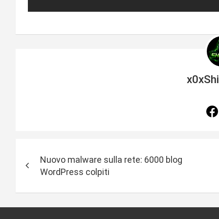
x0xSh
N
Nuovo malware sulla rete: 6000 blog
a
WordPress colpiti
v
i