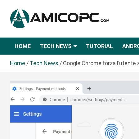
S
a
l
t
Novità Tecnologiche: Guide e News
Amicopc.com
a
a
HOME
TECH NEWS
TUTORIAL
ANDR
l
c
Home
Tech News
Google Chrome forza l’utente 
o
n
t
e
n
u
t
o