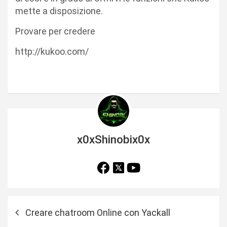
mette a disposizione.
Provare per credere
http://kukoo.com/
x0xShinobix0x
N
Creare chatroom Online con Yackall
a