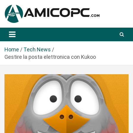
S
a
l
t
Novità Tecnologiche: Guide e News
Amicopc.com
a
a
l
Home
Tech News
c
Gestire la posta elettronica con Kukoo
o
n
t
e
n
u
t
o