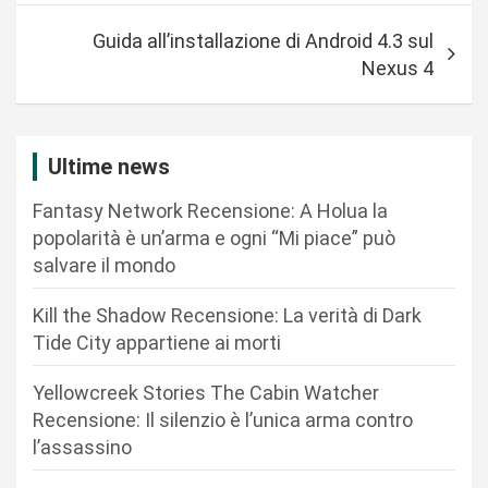
v
Guida all’installazione di Android 4.3 sul
i
Nexus 4
g
a
z
Ultime news
i
Fantasy Network Recensione: A Holua la
o
popolarità è un’arma e ogni “Mi piace” può
n
salvare il mondo
e
Kill the Shadow Recensione: La verità di Dark
a
Tide City appartiene ai morti
r
Yellowcreek Stories The Cabin Watcher
t
Recensione: Il silenzio è l’unica arma contro
i
l’assassino
c