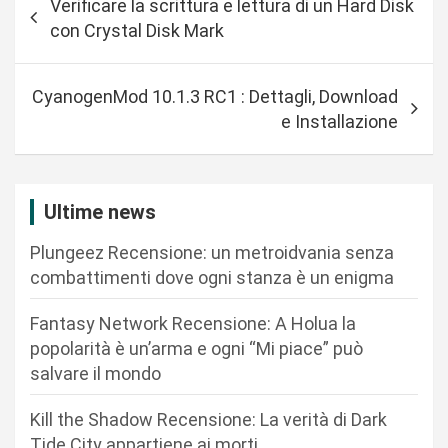
Verificare la scrittura e lettura di un Hard Disk
a
con Crystal Disk Mark
v
i
CyanogenMod 10.1.3 RC1 : Dettagli, Download
g
e Installazione
a
z
i
Ultime news
o
Plungeez Recensione: un metroidvania senza
n
combattimenti dove ogni stanza è un enigma
e
Fantasy Network Recensione: A Holua la
a
popolarità è un’arma e ogni “Mi piace” può
r
salvare il mondo
t
Kill the Shadow Recensione: La verità di Dark
i
Tide City appartiene ai morti