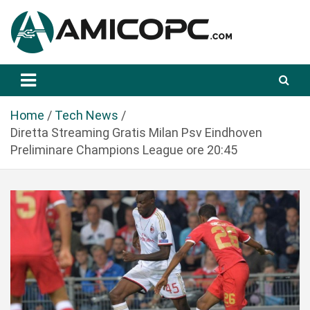
S
a
l
t
Novità Tecnologiche: Guide e News
Amicopc.com
a
a
l
Home
Tech News
c
Diretta Streaming Gratis Milan Psv Eindhoven
o
Preliminare Champions League ore 20:45
n
t
e
n
u
t
o