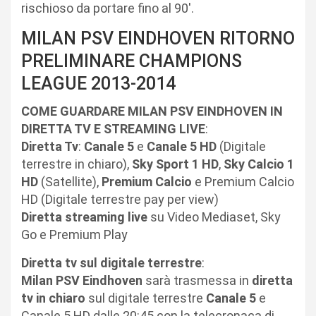
rischioso da portare fino al 90′.
MILAN PSV EINDHOVEN RITORNO
PRELIMINARE CHAMPIONS
LEAGUE 2013-2014
COME GUARDARE MILAN PSV EINDHOVEN IN
DIRETTA TV E STREAMING LIVE
:
Diretta Tv
:
Canale 5
e
Canale 5 HD
(Digitale
terrestre in chiaro),
Sky Sport 1 HD
,
Sky Calcio 1
HD
(Satellite),
Premium Calcio
e Premium Calcio
HD (Digitale terrestre pay per view)
Diretta streaming live
su Video Mediaset, Sky
Go e Premium Play
Diretta tv sul digitale terrestre
:
Milan PSV Eindhoven
sarà trasmessa in
diretta
tv in chiaro
sul digitale terrestre
Canale 5
e
Canale 5 HD dalle 20:45 con la telecronaca di