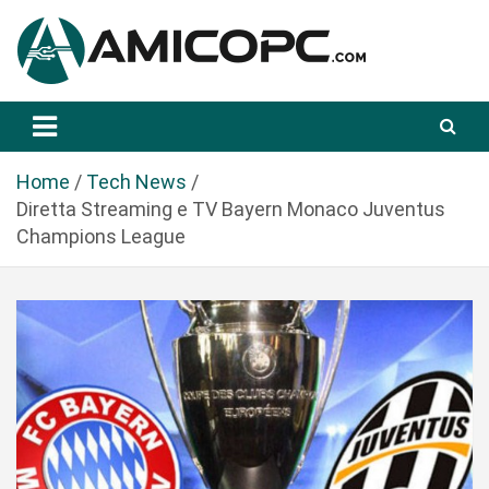
S
a
l
t
Novità Tecnologiche: Guide e News
Amicopc.com
a
a
l
Home
Tech News
c
Diretta Streaming e TV Bayern Monaco Juventus
o
Champions League
n
t
e
n
u
t
o