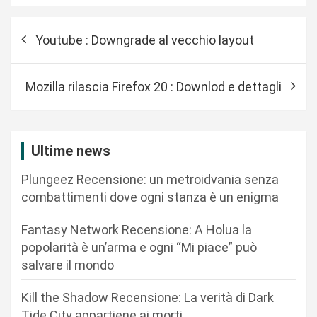
N
Youtube : Downgrade al vecchio layout
a
v
Mozilla rilascia Firefox 20 : Downlod e dettagli
i
g
a
Ultime news
z
Plungeez Recensione: un metroidvania senza
i
combattimenti dove ogni stanza è un enigma
o
n
Fantasy Network Recensione: A Holua la
popolarità è un’arma e ogni “Mi piace” può
e
salvare il mondo
a
r
Kill the Shadow Recensione: La verità di Dark
Tide City appartiene ai morti