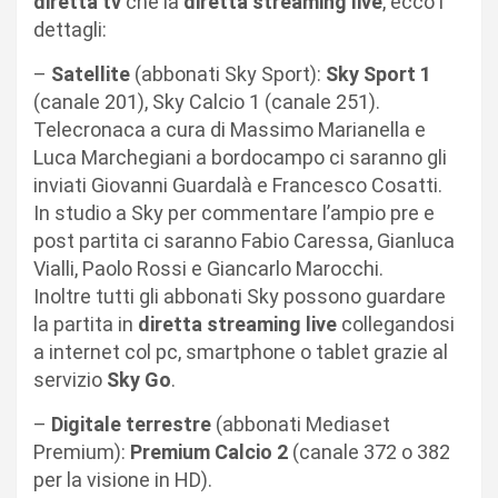
diretta tv
che la
diretta streaming live
, ecco i
dettagli:
–
Satellite
(abbonati Sky Sport):
Sky Sport 1
(canale 201), Sky Calcio 1 (canale 251).
Telecronaca a cura di Massimo Marianella e
Luca Marchegiani a bordocampo ci saranno gli
inviati Giovanni Guardalà e Francesco Cosatti.
In studio a Sky per commentare l’ampio pre e
post partita ci saranno Fabio Caressa, Gianluca
Vialli, Paolo Rossi e Giancarlo Marocchi.
Inoltre tutti gli abbonati Sky possono guardare
la partita in
diretta streaming live
collegandosi
a internet col pc, smartphone o tablet grazie al
servizio
Sky Go
.
–
Digitale terrestre
(abbonati Mediaset
Premium):
Premium Calcio 2
(canale 372 o 382
per la visione in HD).