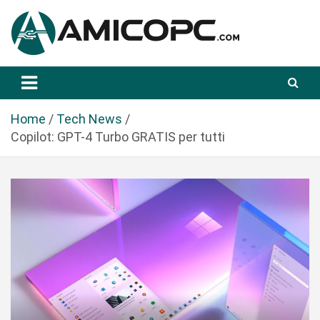
S
a
l
t
Novità Tecnologiche: Guide e News
Amicopc.com
a
a
l
Home
Tech News
c
Copilot: GPT-4 Turbo GRATIS per tutti
o
n
t
e
n
u
t
o