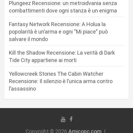
Plungeez Recensione: un metroidvania senza
e
combattimenti dove ogni stanza è un enigma
a
r
Fantasy Network Recensione: A Holua la
popolarità è un’arma e ogni “Mi piace” può
t
salvare il mondo
i
c
Kill the Shadow Recensione: La verità di Dark
Tide City appartiene ai morti
o
l
Yellowcreek Stories The Cabin Watcher
i
Recensione: Il silenzio è l’unica arma contro
l’assassino
Copyright © 2026
Amicopc.com