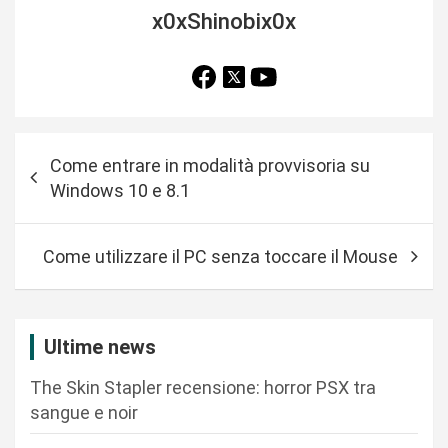
x0xShinobix0x
N
Come entrare in modalità provvisoria su
a
Windows 10 e 8.1
v
i
Come utilizzare il PC senza toccare il Mouse
g
a
z
Ultime news
i
The Skin Stapler recensione: horror PSX tra
o
sangue e noir
n