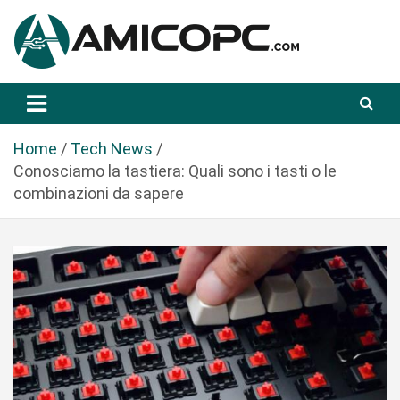
S
a
l
t
Novità Tecnologiche: Guide e News
Amicopc.com
a
a
l
Home
Tech News
c
Conosciamo la tastiera: Quali sono i tasti o le
o
combinazioni da sapere
n
t
e
n
u
t
o