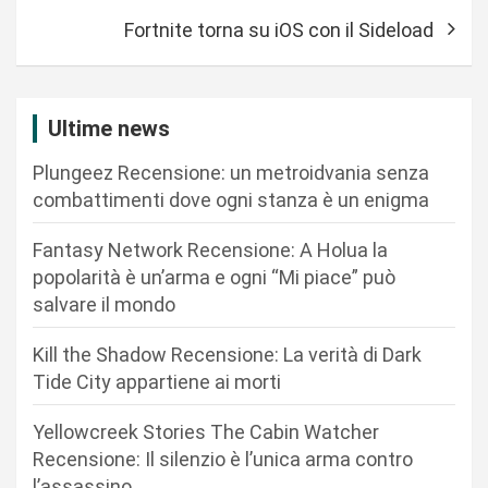
i
Fortnite torna su iOS con il Sideload
g
a
z
Ultime news
i
Plungeez Recensione: un metroidvania senza
o
combattimenti dove ogni stanza è un enigma
n
Fantasy Network Recensione: A Holua la
e
popolarità è un’arma e ogni “Mi piace” può
a
salvare il mondo
r
Kill the Shadow Recensione: La verità di Dark
t
Tide City appartiene ai morti
i
c
Yellowcreek Stories The Cabin Watcher
Recensione: Il silenzio è l’unica arma contro
o
l’assassino