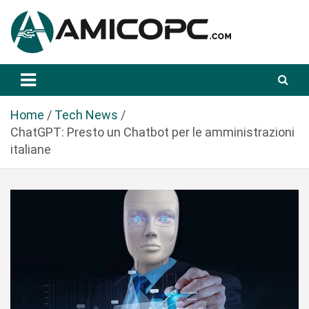
S
a
l
t
Novità Tecnologiche: Guide e News
Amicopc.com
a
a
l
Home
Tech News
c
ChatGPT: Presto un Chatbot per le amministrazioni
o
italiane
n
t
e
n
u
t
o