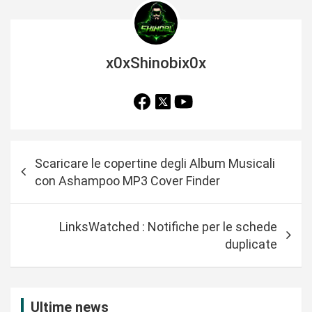
x0xShinobix0x
N
Scaricare le copertine degli Album Musicali
a
con Ashampoo MP3 Cover Finder
v
i
LinksWatched : Notifiche per le schede
g
duplicate
a
z
i
Ultime news