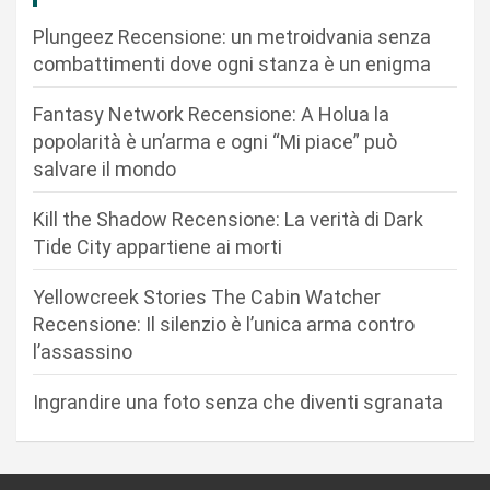
o
Plungeez Recensione: un metroidvania senza
n
combattimenti dove ogni stanza è un enigma
e
Fantasy Network Recensione: A Holua la
a
popolarità è un’arma e ogni “Mi piace” può
r
salvare il mondo
t
Kill the Shadow Recensione: La verità di Dark
i
Tide City appartiene ai morti
c
Yellowcreek Stories The Cabin Watcher
o
Recensione: Il silenzio è l’unica arma contro
l
l’assassino
i
Ingrandire una foto senza che diventi sgranata