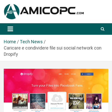
S
a
l
t
Novità Tecnologiche: Guide e News
Amicopc.com
a
a
l
Home
Tech News
c
Caricare e condividere file sui social network con
o
Dropify
n
t
e
n
u
t
o