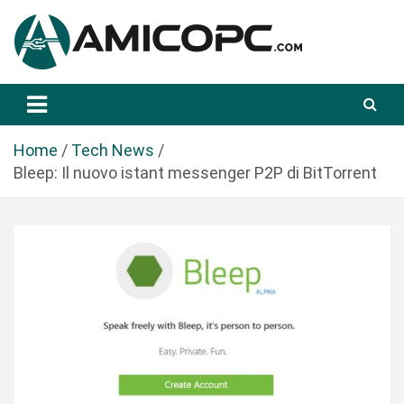
S
a
l
t
Novità Tecnologiche: Guide e News
Amicopc.com
a
a
l
Home
Tech News
c
Bleep: Il nuovo istant messenger P2P di BitTorrent
o
n
t
e
n
u
t
o