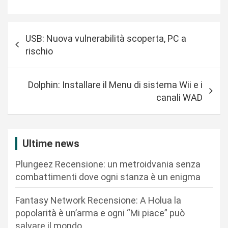
N
USB: Nuova vulnerabilità scoperta, PC a
a
rischio
v
i
Dolphin: Installare il Menu di sistema Wii e i
g
canali WAD
a
z
i
Ultime news
o
Plungeez Recensione: un metroidvania senza
n
combattimenti dove ogni stanza è un enigma
e
Fantasy Network Recensione: A Holua la
a
popolarità è un’arma e ogni “Mi piace” può
r
salvare il mondo