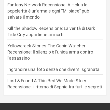
o
Fantasy Network Recensione: A Holua la
n
popolarità è un’arma e ogni “Mi piace” può
salvare il mondo
e
a
Kill the Shadow Recensione: La verità di Dark
r
Tide City appartiene ai morti
t
Yellowcreek Stories The Cabin Watcher
i
Recensione: Il silenzio è l’unica arma contro
c
l’assassino
o
Ingrandire una foto senza che diventi sgranata
l
i
Lost & Found A This Bed We Made Story
Recensione: il ritorno di Sophie tra furti e segreti