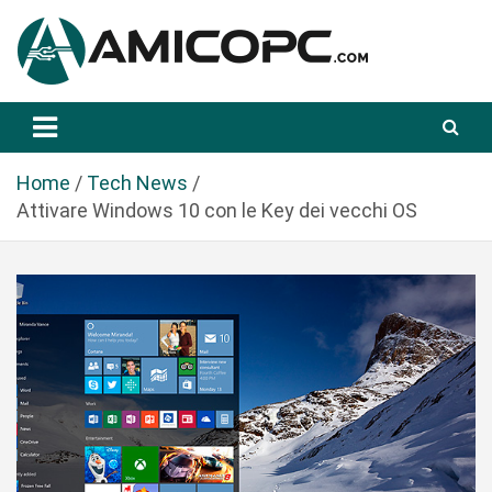
S
a
l
t
Novità Tecnologiche: Guide e News
Amicopc.com
a
a
l
Home
Tech News
c
Attivare Windows 10 con le Key dei vecchi OS
o
n
t
e
n
u
t
o