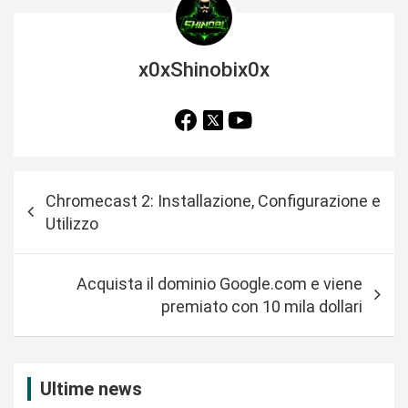
x0xShinobix0x
N
Chromecast 2: Installazione, Configurazione e
a
Utilizzo
v
i
Acquista il dominio Google.com e viene
g
premiato con 10 mila dollari
a
z
i
Ultime news