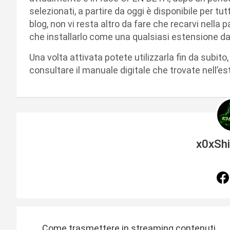
selezionati, a partire da oggi è disponibile per tut
blog, non vi resta altro da fare che recarvi nella pa
che installarlo come una qualsiasi estensione da
Una volta attivata potete utilizzarla fin da subito,
consultare il manuale digitale che trovate nell’e
x0xSh
N
Come trasmettere in streaming contenuti