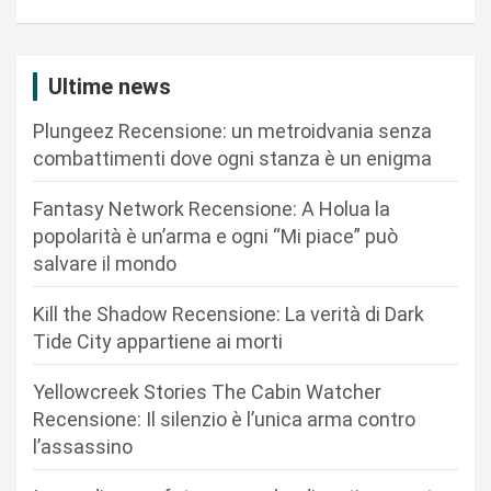
a
z
i
Ultime news
o
Plungeez Recensione: un metroidvania senza
n
combattimenti dove ogni stanza è un enigma
e
Fantasy Network Recensione: A Holua la
a
popolarità è un’arma e ogni “Mi piace” può
r
salvare il mondo
t
Kill the Shadow Recensione: La verità di Dark
i
Tide City appartiene ai morti
c
Yellowcreek Stories The Cabin Watcher
o
Recensione: Il silenzio è l’unica arma contro
l
l’assassino
i