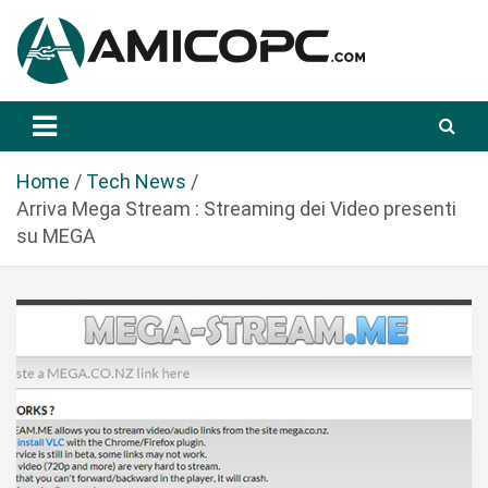
S
a
l
t
Novità Tecnologiche: Guide e News
Amicopc.com
a
a
l
Home
Tech News
c
Arriva Mega Stream : Streaming dei Video presenti
o
su MEGA
n
t
e
n
u
t
o