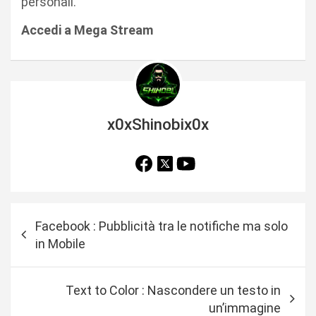
personali.
Accedi a Mega Stream
x0xShinobix0x
N
Facebook : Pubblicità tra le notifiche ma solo
a
in Mobile
v
i
Text to Color : Nascondere un testo in
g
un’immagine