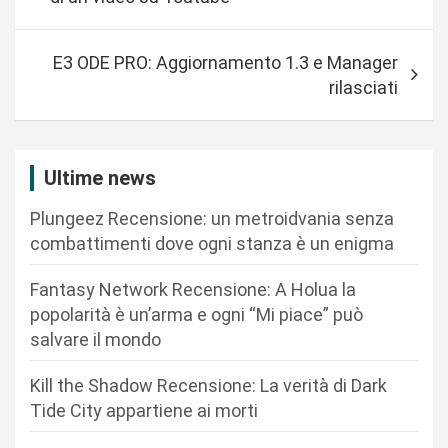
v
i
E3 ODE PRO: Aggiornamento 1.3 e Manager
g
rilasciati
a
z
i
Ultime news
o
Plungeez Recensione: un metroidvania senza
n
combattimenti dove ogni stanza è un enigma
e
Fantasy Network Recensione: A Holua la
a
popolarità è un’arma e ogni “Mi piace” può
r
salvare il mondo
t
Kill the Shadow Recensione: La verità di Dark
i
Tide City appartiene ai morti
c