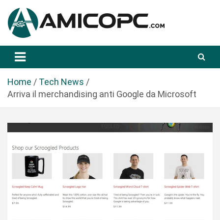
S
a
l
t
Novità Tecnologiche: Guide e News
Amicopc.com
a
a
l
Home
Tech News
c
Arriva il merchandising anti Google da Microsoft
o
n
t
e
n
u
t
o