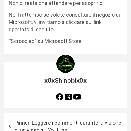
Non ci resta che attendere per scoprirlo.
Nel frattempo se volete consultare il negozio di
Microsoft, vi invitiamo a cliccare sul link
riportato di seguito:
“Scroogled” su Microsoft Store
x0xShinobix0x
N
Pinner: Leggere i commenti durante la visione
a
di un video su Youtube