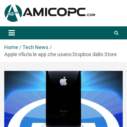
S
a
l
t
Novità Tecnologiche: Guide e News
Amicopc.com
a
a
l
Home
Tech News
c
Apple rifiuta le app che usano Dropbox dallo Store
o
n
t
e
n
u
t
o