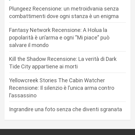
i
Plungeez Recensione: un metroidvania senza
o
combattimenti dove ogni stanza è un enigma
n
Fantasy Network Recensione: A Holua la
e
popolarità è un’arma e ogni “Mi piace” può
a
salvare il mondo
r
Kill the Shadow Recensione: La verità di Dark
t
Tide City appartiene ai morti
i
c
Yellowcreek Stories The Cabin Watcher
Recensione: Il silenzio è l’unica arma contro
o
l’assassino
l
i
Ingrandire una foto senza che diventi sgranata