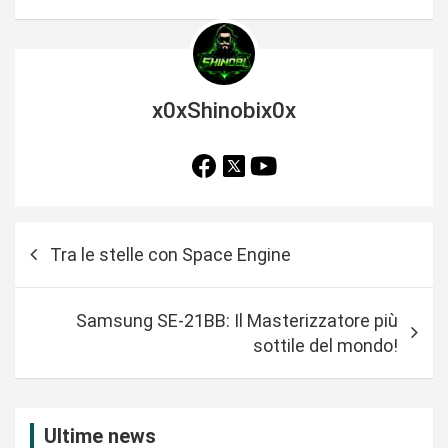
x0xShinobix0x
N
Tra le stelle con Space Engine
a
v
Samsung SE-21BB: Il Masterizzatore più
i
sottile del mondo!
g
a
z
Ultime news