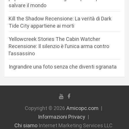
r
salvare il mondo
t
Kill the Shadow Recensione: La verità di Dark
i
Tide City appartiene ai morti
c
Yellowcreek Stories The Cabin Watcher
o
Recensione: Il silenzio è l’unica arma contro
l
l’assassino
i
Ingrandire una foto senza che diventi sgranata
Copyright © 2026
Amicopc.com
Informazioni Privacy
Chi siamo
Internet Marketing Services LLC