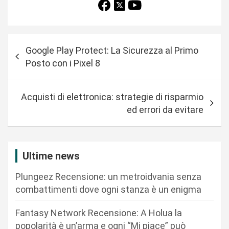
N
Google Play Protect: La Sicurezza al Primo
a
Posto con i Pixel 8
v
i
Acquisti di elettronica: strategie di risparmio
g
ed errori da evitare
a
z
i
Ultime news
o
Plungeez Recensione: un metroidvania senza
n
combattimenti dove ogni stanza è un enigma
e
Fantasy Network Recensione: A Holua la
a
popolarità è un’arma e ogni “Mi piace” può