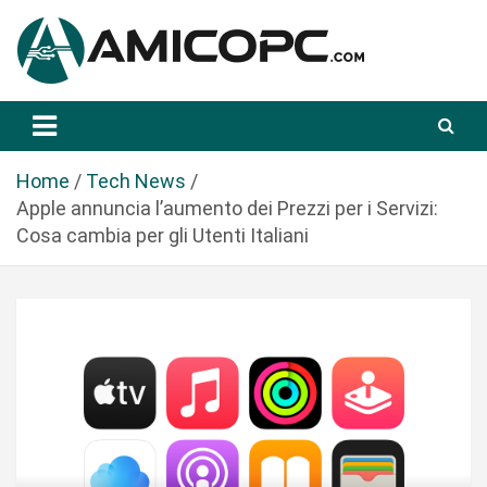
S
a
l
t
Novità Tecnologiche: Guide e News
Amicopc.com
a
a
l
Home
Tech News
c
Apple annuncia l’aumento dei Prezzi per i Servizi:
o
Cosa cambia per gli Utenti Italiani
n
t
e
n
u
t
o