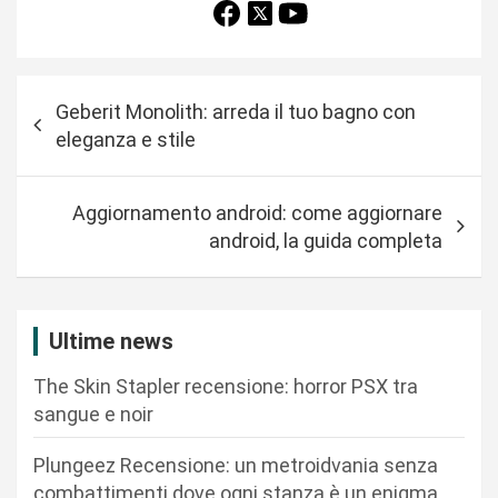
N
Geberit Monolith: arreda il tuo bagno con
a
eleganza e stile
v
i
Aggiornamento android: come aggiornare
g
android, la guida completa
a
z
i
Ultime news
o
The Skin Stapler recensione: horror PSX tra
n
sangue e noir
e
Plungeez Recensione: un metroidvania senza
a
combattimenti dove ogni stanza è un enigma