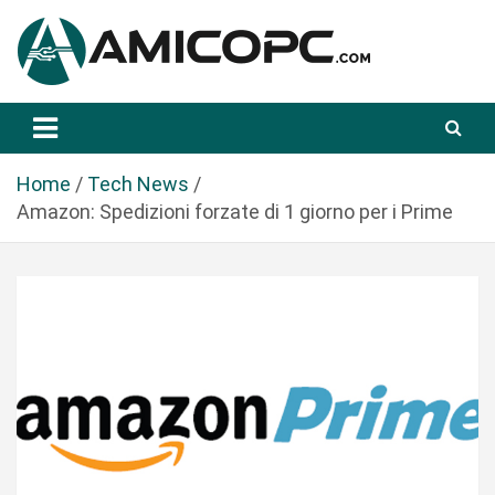
S
a
l
t
Novità Tecnologiche: Guide e News
Amicopc.com
a
a
l
Home
Tech News
c
Amazon: Spedizioni forzate di 1 giorno per i Prime
o
n
t
e
n
u
t
o