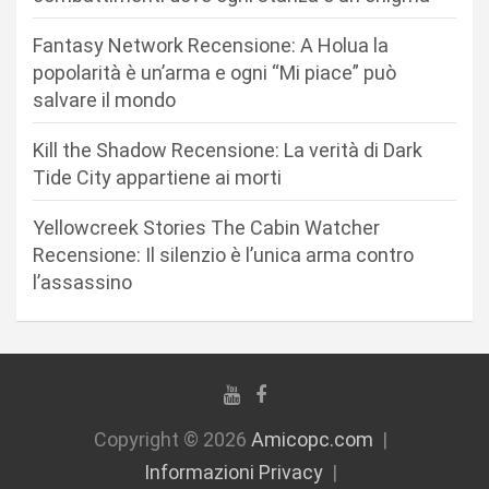
r
Fantasy Network Recensione: A Holua la
t
popolarità è un’arma e ogni “Mi piace” può
i
salvare il mondo
c
Kill the Shadow Recensione: La verità di Dark
o
Tide City appartiene ai morti
l
i
Yellowcreek Stories The Cabin Watcher
Recensione: Il silenzio è l’unica arma contro
l’assassino
Copyright © 2026
Amicopc.com
Informazioni Privacy