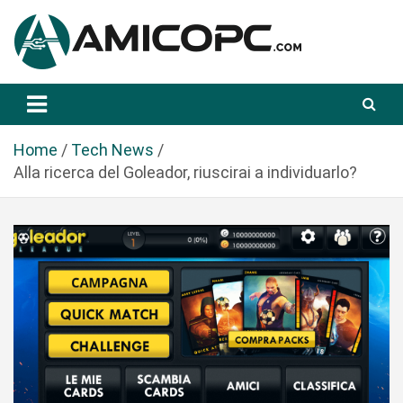
S
a
l
t
Novità Tecnologiche: Guide e News
Amicopc.com
a
a
l
Home
Tech News
c
Alla ricerca del Goleador, riuscirai a individuarlo?
o
n
t
e
n
u
t
o