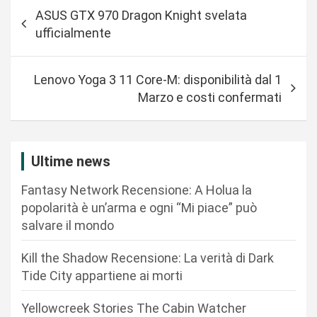
N
ASUS GTX 970 Dragon Knight svelata
a
ufficialmente
v
i
Lenovo Yoga 3 11 Core-M: disponibilità dal 1
g
Marzo e costi confermati
a
z
i
Ultime news
o
Fantasy Network Recensione: A Holua la
n
popolarità è un’arma e ogni “Mi piace” può
salvare il mondo
e
a
Kill the Shadow Recensione: La verità di Dark
r
Tide City appartiene ai morti
t
Yellowcreek Stories The Cabin Watcher