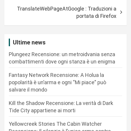
i
TranslateWebPageAtGoogle : Traduzioni a
g
portata di Firefox
a
z
i
Ultime news
o
Plungeez Recensione: un metroidvania senza
n
combattimenti dove ogni stanza è un enigma
e
Fantasy Network Recensione: A Holua la
a
popolarità è un’arma e ogni “Mi piace” può
r
salvare il mondo
t
Kill the Shadow Recensione: La verità di Dark
i
Tide City appartiene ai morti
c
Yellowcreek Stories The Cabin Watcher
o