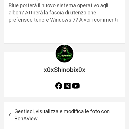
Blue porterà il nuovo sistema operativo agli
albori? Attirerà la fascia di utenza che
preferisce tenere Windows 7? A voi i commenti
x0xShinobix0x
N
Gestisci, visualizza e modifica le foto con
a
BonAView
v