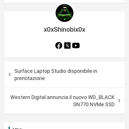
x0xShinobix0x
N
Surface Laptop Studio disponibile in
a
prenotazione
v
i
Western Digital annuncia il nuovo WD_BLACK
g
SN770 NVMe SSD
a
z