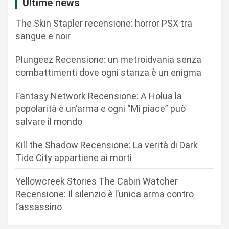
i
Ultime news
o
The Skin Stapler recensione: horror PSX tra
n
sangue e noir
e
Plungeez Recensione: un metroidvania senza
a
combattimenti dove ogni stanza è un enigma
r
Fantasy Network Recensione: A Holua la
t
popolarità è un’arma e ogni “Mi piace” può
i
salvare il mondo
c
Kill the Shadow Recensione: La verità di Dark
o
Tide City appartiene ai morti
l
i
Yellowcreek Stories The Cabin Watcher
Recensione: Il silenzio è l’unica arma contro
l’assassino