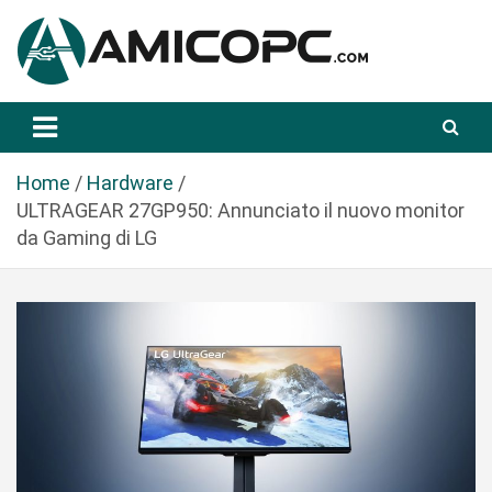
S
a
l
t
Novità Tecnologiche: Guide e News
Amicopc.com
a
a
l
Home
Hardware
c
ULTRAGEAR 27GP950: Annunciato il nuovo monitor
o
da Gaming di LG
n
t
e
n
u
t
o