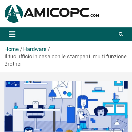
S
a
l
t
Novità Tecnologiche: Guide e News
Amicopc.com
a
a
l
Home
Hardware
c
Il tuo ufficio in casa con le stampanti multi funzione
o
Brother
n
t
e
n
u
t
o