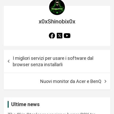
x0xShinobix0x
N
I migliori servizi per usare i software dal
a
browser senza installarli
v
i
Nuovi monitor da Acer e BenQ
g
a
z
Ultime news
i