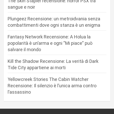
The Skin Stapler recensione: horror PSX tra
o
sangue e noir
n
Plungeez Recensione: un metroidvania senza
e
combattimenti dove ogni stanza è un enigma
a
r
Fantasy Network Recensione: A Holua la
popolarità è un’arma e ogni “Mi piace” può
t
salvare il mondo
i
c
Kill the Shadow Recensione: La verità di Dark
Tide City appartiene ai morti
o
l
Yellowcreek Stories The Cabin Watcher
i
Recensione: Il silenzio è l’unica arma contro
l’assassino