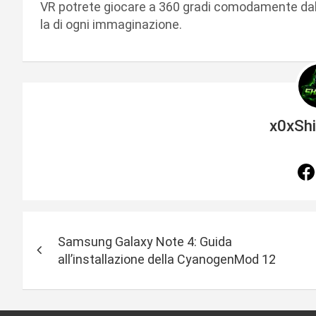
VR potrete giocare a 360 gradi comodamente dal v
la di ogni immaginazione.
x0xSh
N
Samsung Galaxy Note 4: Guida
a
all’installazione della CyanogenMod 12
v
i