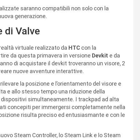
izzate saranno compatibili non solo con la
 nuova generazione.
e di Valve
 realtà virtuale realizzato da
HTC
con la
rtire da questa primavera in versione
Devkit
e da
nno di acquistare il devkit troveranno un visore, 2
creare nuove avventure interattive.
 rilevare la posizione e l’orientamento del visore e
lta e allo stesso tempo una riduzione della
ti dispositivi simultaneamente. I trackpad ad alta
stati concepiti per immergersi completamente nella
 posizione risulta preciso ed entusiasmante e con le
nuovo Steam Controller, lo Steam Link e lo Steam