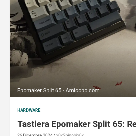
Epomaker Split 65 - Amicopc.com
HARDWARE
Tastiera Epomaker Split 65: R
26 Dicembre 2024
x0xShinobix0x