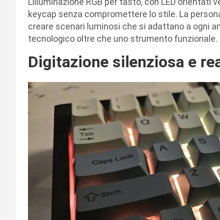
L’illuminazione RGB per tasto, con LED orientati v
keycap senza compromettere lo stile. La persona
creare scenari luminosi che si adattano a ogni a
tecnologico oltre che uno strumento funzionale.
Digitazione silenziosa e re