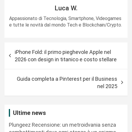
Luca W.
Appassionato di Tecnologia, Smartphone, Videogames
e tutte le novità dal mondo Tech e Blockchain/Crypto.
N
iPhone Fold: il primo pieghevole Apple nel
a
2026 con design in titanico e costo stellare
v
i
Guida completa a Pinterest per il Business
g
nel 2025
a
z
i
Ultime news
o
Plungeez Recensione: un metroidvania senza
n