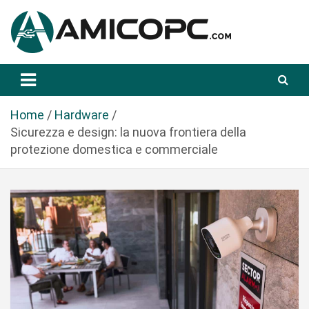
S
a
l
t
Novità Tecnologiche: Guide e News
Amicopc.com
a
a
l
Home
Hardware
c
Sicurezza e design: la nuova frontiera della
o
protezione domestica e commerciale
n
t
e
n
u
t
o