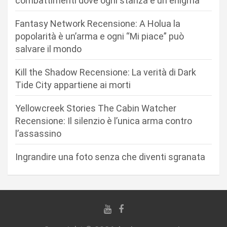
combattimenti dove ogni stanza è un enigma
e
Fantasy Network Recensione: A Holua la
a
popolarità è un’arma e ogni “Mi piace” può
r
salvare il mondo
t
Kill the Shadow Recensione: La verità di Dark
i
Tide City appartiene ai morti
c
Yellowcreek Stories The Cabin Watcher
o
Recensione: Il silenzio è l’unica arma contro
l
l’assassino
i
Ingrandire una foto senza che diventi sgranata