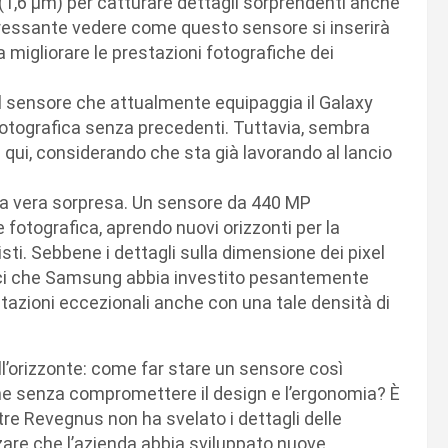
(1,6 μm) per catturare dettagli sorprendenti anche
teressante vedere come questo sensore si inserirà
migliorare le prestazioni fotografiche dei
il sensore che attualmente equipaggia il Galaxy
 fotografica senza precedenti. Tuttavia, sembra
qui, considerando che sta già lavorando al lancio
 la vera sorpresa. Un sensore da 440 MP
 fotografica, aprendo nuovi orizzonti per la
isti. Sebbene i dettagli sulla dimensione dei pixel
ci che Samsung abbia investito pesantemente
estazioni eccezionali anche con una tale densità di
all’orizzonte: come far stare un sensore così
one senza compromettere il design e l’ergonomia? È
re Revegnus non ha svelato i dettagli delle
zare che l’azienda abbia sviluppato nuove