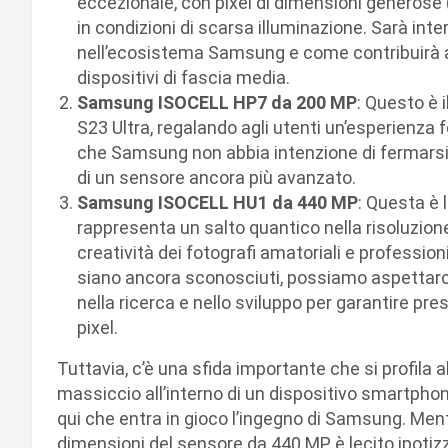
eccezionale, con pixel di dimensioni generose 
in condizioni di scarsa illuminazione. Sarà in
nell’ecosistema Samsung e come contribuirà a 
dispositivi di fascia media.
Samsung ISOCELL HP7 da 200 MP
: Questo è 
S23 Ultra, regalando agli utenti un’esperienza
che Samsung non abbia intenzione di fermarsi 
di un sensore ancora più avanzato.
Samsung ISOCELL HU1 da 440 MP
: Questa è
rappresenta un salto quantico nella risoluzione
creatività dei fotografi amatoriali e profession
siano ancora sconosciuti, possiamo aspettar
nella ricerca e nello sviluppo per garantire pr
pixel.
Tuttavia, c’è una sfida importante che si profila 
massiccio all’interno di un dispositivo smartph
qui che entra in gioco l’ingegno di Samsung. Ment
dimensioni del sensore da 440 MP, è lecito ipotiz