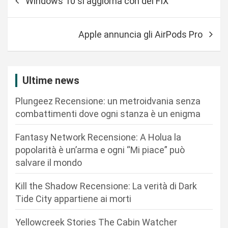
Windows 10 si aggiorna con dei FIX
a
v
Apple annuncia gli AirPods Pro
i
g
a
Ultime news
z
Plungeez Recensione: un metroidvania senza
i
combattimenti dove ogni stanza è un enigma
o
n
Fantasy Network Recensione: A Holua la
popolarità è un’arma e ogni “Mi piace” può
e
salvare il mondo
a
r
Kill the Shadow Recensione: La verità di Dark
Tide City appartiene ai morti
t
i
Yellowcreek Stories The Cabin Watcher