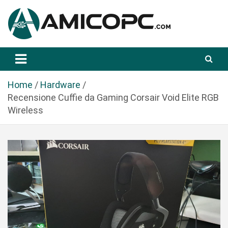
S
a
l
t
Novità Tecnologiche: Guide e News
Amicopc.com
a
a
l
Home
Hardware
c
Recensione Cuffie da Gaming Corsair Void Elite RGB
o
Wireless
n
t
e
n
u
t
o