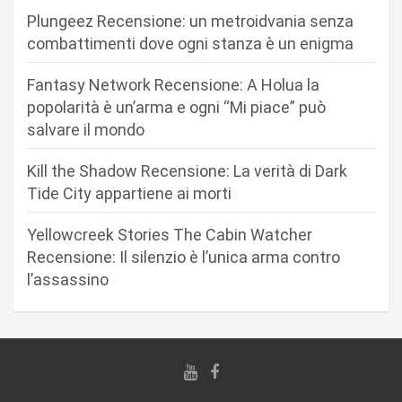
n
Plungeez Recensione: un metroidvania senza
e
combattimenti dove ogni stanza è un enigma
a
r
Fantasy Network Recensione: A Holua la
popolarità è un’arma e ogni “Mi piace” può
t
salvare il mondo
i
c
Kill the Shadow Recensione: La verità di Dark
Tide City appartiene ai morti
o
l
Yellowcreek Stories The Cabin Watcher
i
Recensione: Il silenzio è l’unica arma contro
l’assassino