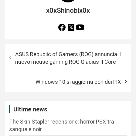
x0xShinobix0x
N
ASUS Republic of Gamers (ROG) annuncia il
a
nuovo mouse gaming ROG Gladius II Core
v
i
Windows 10 si aggiorna con dei FIX
g
a
z
Ultime news
i
The Skin Stapler recensione: horror PSX tra
o
sangue e noir