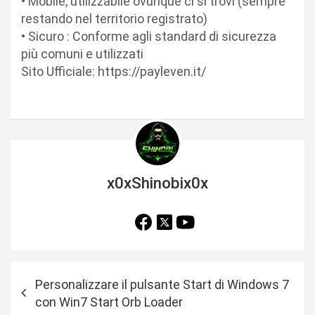
• Mobile, utilizzabile ovunque ci si trovi (sempre
restando nel territorio registrato)
• Sicuro : Conforme agli standard di sicurezza
più comuni e utilizzati
Sito Ufficiale: https://payleven.it/
x0xShinobix0x
N
Personalizzare il pulsante Start di Windows 7
a
con Win7 Start Orb Loader