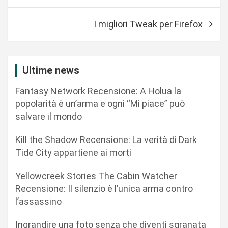
v
i
I migliori Tweak per Firefox
g
a
z
Ultime news
i
Fantasy Network Recensione: A Holua la
o
popolarità è un’arma e ogni “Mi piace” può
n
salvare il mondo
e
Kill the Shadow Recensione: La verità di Dark
a
Tide City appartiene ai morti
r
Yellowcreek Stories The Cabin Watcher
t
Recensione: Il silenzio è l’unica arma contro
i
l’assassino
c
Ingrandire una foto senza che diventi sgranata