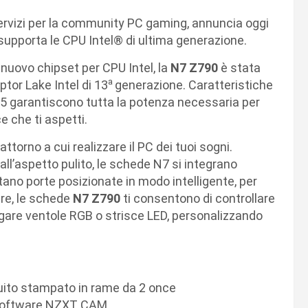
 servizi per la community PC gaming, annuncia oggi
 supporta le CPU Intel® di ultima generazione.
l nuovo chipset per CPU Intel, la
N7 Z790
è stata
a
tor Lake Intel di 13
generazione. Caratteristiche
5 garantiscono tutta la potenza necessaria per
e che ti aspetti.
ttorno a cui realizzare il PC dei tuoi sogni.
all’aspetto pulito, le schede N7 si integrano
ano porte posizionate in modo intelligente, per
tre, le schede
N7 Z790
ti consentono di controllare
egare ventole RGB o strisce LED, personalizzando
uito stampato in rame da 2 once
a software NZXT CAM