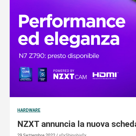
HARDWARE
NZXT annuncia la nuova sche
29 Settembre 2022
x0xShinobix0x