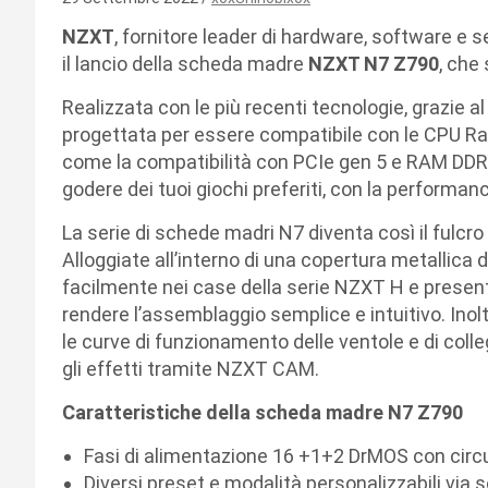
NZXT
, fornitore leader di hardware, software e
il lancio della scheda madre
NZXT N7 Z790
, che
Realizzata con le più recenti tecnologie, grazie a
progettata per essere compatibile con le CPU Rap
come la compatibilità con PCIe gen 5 e RAM DDR
godere dei tuoi giochi preferiti, con la performanc
La serie di schede madri N7 diventa così il fulcro a
Alloggiate all’interno di una copertura metallica d
facilmente nei case della serie NZXT H e present
rendere l’assemblaggio semplice e intuitivo. Inol
le curve di funzionamento delle ventole e di coll
gli effetti tramite NZXT CAM.
Caratteristiche della scheda madre N7 Z790
Fasi di alimentazione 16 +1+2 DrMOS con circ
Diversi preset e modalità personalizzabili vi