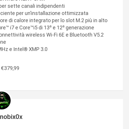
 per sette canali indipendenti
ciente per un’installazione ottimizzata
e di calore integrato per lo slot M.2 più in alto
a
a
re™ i7 e Core™i5 di 13
e 12
generazione
nnettività wireless Wi-Fi 6E e Bluetooth V5.2
one
 MHz e Intel® XMP 3.0
€379,99
inobix0x