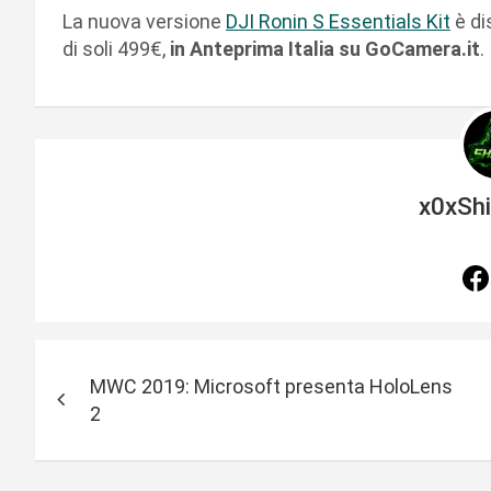
La nuova versione
DJI Ronin S Essentials Kit
è di
di soli 499€,
in Anteprima Italia su GoCamera.it
.
x0xSh
N
MWC 2019: Microsoft presenta HoloLens
a
2
v