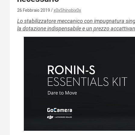
26 Febbraio 2019
x0xShinobix0x
Lo stabilizzatore meccanico con impugnatura singo
la dotazione indispensabile e un prezzo accattiva