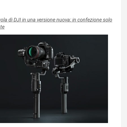
la di DJI in una versione nuova: in confezione solo
nte