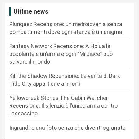
i
Ultime news
o
n
Plungeez Recensione: un metroidvania senza
combattimenti dove ogni stanza è un enigma
e
a
Fantasy Network Recensione: A Holua la
r
popolarità è un’arma e ogni “Mi piace” può
salvare il mondo
t
i
Kill the Shadow Recensione: La verità di Dark
c
Tide City appartiene ai morti
o
Yellowcreek Stories The Cabin Watcher
l
Recensione: Il silenzio è l’unica arma contro
i
l’assassino
Ingrandire una foto senza che diventi sgranata