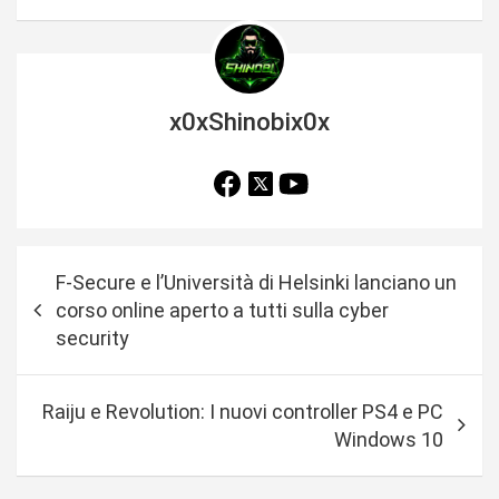
x0xShinobix0x
N
F-Secure e l’Università di Helsinki lanciano un
a
corso online aperto a tutti sulla cyber
v
security
i
g
Raiju e Revolution: I nuovi controller PS4 e PC
a
Windows 10
z