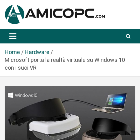
S
a
l
t
Novità Tecnologiche: Guide e News
Amicopc.com
a
a
l
Home
Hardware
c
Microsoft porta la realtà virtuale su Windows 10
o
con i suoi VR
n
t
e
n
u
t
o