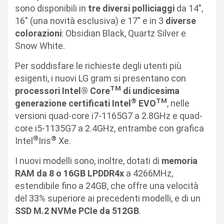
sono disponibili in
tre diversi polliciaggi
da 14″,
16″ (una novità esclusiva) e 17″ e in 3
diverse
colorazioni
: Obsidian Black, Quartz Silver e
Snow White.
Per soddisfare le richieste degli utenti più
esigenti, i nuovi LG gram si presentano con
TM
processori Intel® Core
di undicesima
®
TM
generazione certificati Intel
EVO
, nelle
versioni quad-core i7-1165G7 a 2.8GHz e quad-
core i5-1135G7 a 2.4GHz, entrambe con grafica
®
®
Intel
Iris
Xe.
I nuovi modelli sono, inoltre, dotati di
memoria
RAM da 8 o 16GB LPDDR4x
a 4266MHz,
estendibile fino a 24GB, che offre una velocità
del 33% superiore ai precedenti modelli, e di un
SSD M.2 NVMe PCIe da 512GB
.