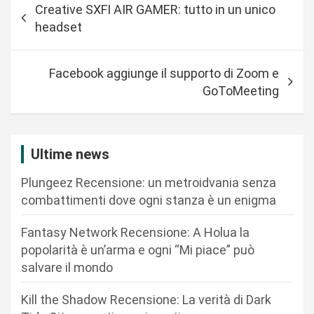
Creative SXFI AIR GAMER: tutto in un unico
a
headset
v
i
Facebook aggiunge il supporto di Zoom e
g
GoToMeeting
a
z
i
Ultime news
o
Plungeez Recensione: un metroidvania senza
n
combattimenti dove ogni stanza è un enigma
e
Fantasy Network Recensione: A Holua la
a
popolarità è un’arma e ogni “Mi piace” può
r
salvare il mondo
t
Kill the Shadow Recensione: La verità di Dark
i