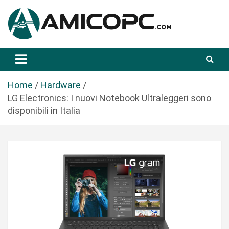
S
a
l
t
Novità Tecnologiche: Guide e News
Amicopc.com
a
a
l
Home
Hardware
c
LG Electronics: I nuovi Notebook Ultraleggeri sono
o
disponibili in Italia
n
t
e
n
u
t
o