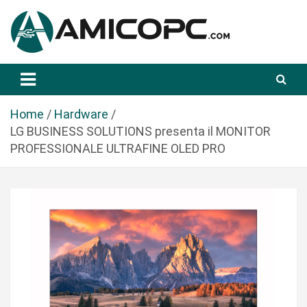
S
a
l
t
Novità Tecnologiche: Guide e News
Amicopc.com
a
a
l
Home
Hardware
c
LG BUSINESS SOLUTIONS presenta il MONITOR
o
PROFESSIONALE ULTRAFINE OLED PRO
n
t
e
n
u
t
o