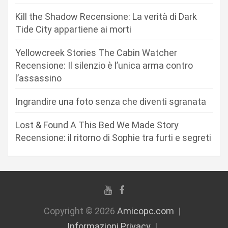
r
Kill the Shadow Recensione: La verità di Dark
Tide City appartiene ai morti
t
i
Yellowcreek Stories The Cabin Watcher
c
Recensione: Il silenzio è l’unica arma contro
l’assassino
o
l
Ingrandire una foto senza che diventi sgranata
i
Lost & Found A This Bed We Made Story
Recensione: il ritorno di Sophie tra furti e segreti
Copyright © 2026
Amicopc.com
Informazioni Privacy