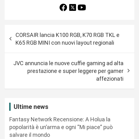
N
CORSAIR lancia K100 RGB, K70 RGB TKL e
a
K65 RGB MINI con nuovi layout regionali
v
i
JVC annuncia le nuove cuffie gaming ad alta
g
prestazione e super leggere per gamer
a
affezionati
z
i
Ultime news
o
n
Fantasy Network Recensione: A Holua la
popolarità è un’arma e ogni “Mi piace” può
e
salvare il mondo
a