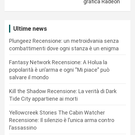
a
grafica Radeon
z
i
Ultime news
o
n
Plungeez Recensione: un metroidvania senza
combattimenti dove ogni stanza è un enigma
e
a
Fantasy Network Recensione: A Holua la
r
popolarità è un’arma e ogni “Mi piace” può
salvare il mondo
t
i
Kill the Shadow Recensione: La verità di Dark
c
Tide City appartiene ai morti
o
Yellowcreek Stories The Cabin Watcher
l
Recensione: Il silenzio è l’unica arma contro
i
l’assassino