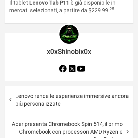
Il tablet
Lenovo Tab P11
è già disponibile in
25
mercati selezionati, a partire da $229.99.
x0xShinobix0x
N
Lenovo rende le esperienze immersive ancora
a
più personalizzate
v
i
Acer presenta Chromebook Spin 514, il primo
g
Chromebook con processori AMD Ryzen e