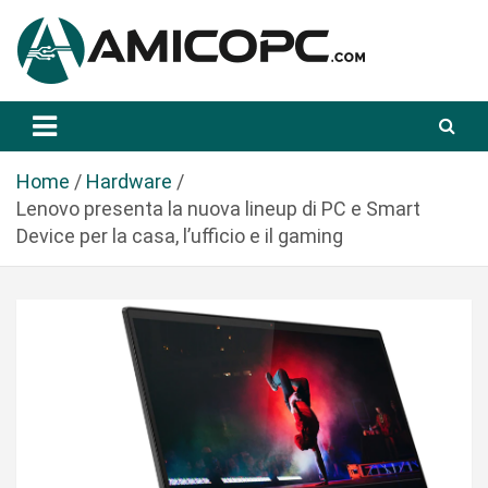
S
a
l
t
Novità Tecnologiche: Guide e News
Amicopc.com
a
a
l
Home
Hardware
c
Lenovo presenta la nuova lineup di PC e Smart
o
Device per la casa, l’ufficio e il gaming
n
t
e
n
u
t
o