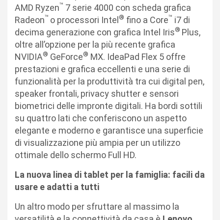
™
AMD Ryzen
7 serie 4000 con scheda grafica
™
®
™
Radeon
o processori Intel
fino a Core
i7 di
®
decima generazione con grafica Intel Iris
Plus,
oltre all’opzione per la più recente grafica
®
®
NVIDIA
GeForce
MX. IdeaPad Flex 5 offre
prestazioni e grafica eccellenti e una serie di
funzionalità per la produttività tra cui digital pen,
speaker frontali, privacy shutter e sensori
biometrici delle impronte digitali. Ha bordi sottili
su quattro lati che conferiscono un aspetto
elegante e moderno e garantisce una superficie
di visualizzazione più ampia per un utilizzo
ottimale dello schermo Full HD.
La nuova linea di tablet per la famiglia: facili da
usare e adatti a tutti
Un altro modo per sfruttare al massimo la
versatilità e la connettività da casa è
Lenovo