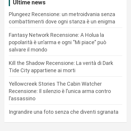
z
Ultime news
i
Plungeez Recensione: un metroidvania senza
o
combattimenti dove ogni stanza è un enigma
n
Fantasy Network Recensione: A Holua la
e
popolarità è un’arma e ogni “Mi piace” può
a
salvare il mondo
r
Kill the Shadow Recensione: La verità di Dark
t
Tide City appartiene ai morti
i
c
Yellowcreek Stories The Cabin Watcher
Recensione: Il silenzio è l’unica arma contro
o
l’assassino
l
i
Ingrandire una foto senza che diventi sgranata