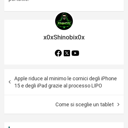
x0xShinobix0x
N
Apple riduce al minimo le cornici degli iPhone
a
15 e degli iPad grazie al processo LIPO
v
i
Come si sceglie un tablet
g
a