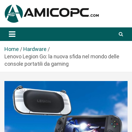
S
a
l
t
Novità Tecnologiche: Guide e News
Amicopc.com
a
a
l
Home
Hardware
c
Lenovo Legion Go: la nuova sfida nel mondo delle
o
console portatili da gaming
n
t
e
n
u
t
o