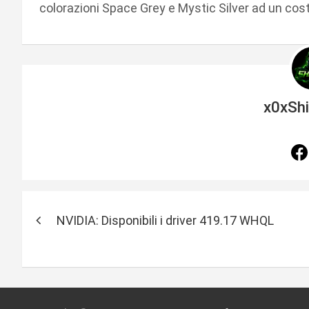
colorazioni Space Grey e Mystic Silver ad un cos
x0xSh
N
NVIDIA: Disponibili i driver 419.17 WHQL
a
v
i