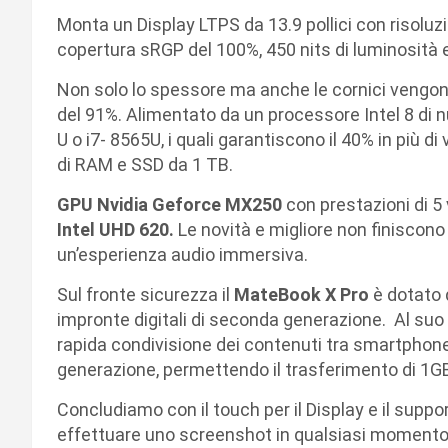
Monta un Display LTPS da 13.9 pollici con risoluz
copertura sRGP del 100%, 450 nits di luminosità 
Non solo lo spessore ma anche le cornici vengono 
del 91%. Alimentato da un processore Intel 8 di 
U o i7- 8565U, i quali garantiscono il 40% in più d
di RAM e SSD da 1 TB.
GPU Nvidia Geforce MX250
con prestazioni di 5 
Intel UHD 620.
Le novità e migliore non finiscon
un’esperienza audio immersiva.
Sul fronte sicurezza il
MateBook X Pro
è dotato 
impronte digitali di seconda generazione. Al su
rapida condivisione dei contenuti tra smartphone
generazione, permettendo il trasferimento di 1GB 
Concludiamo con il touch per il Display e il support
effettuare uno screenshot in qualsiasi momento