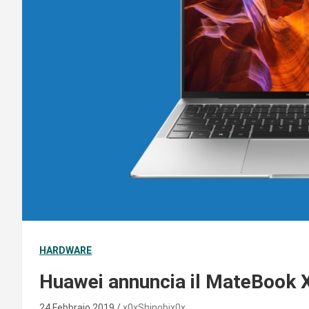
HARDWARE
Huawei annuncia il MateBook 
24 Febbraio 2019
x0xShinobix0x