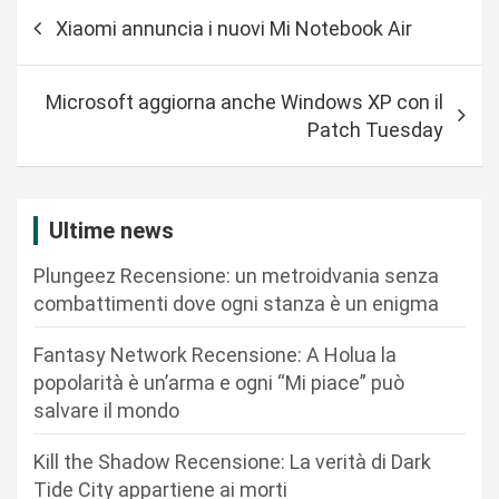
N
Xiaomi annuncia i nuovi Mi Notebook Air
a
v
Microsoft aggiorna anche Windows XP con il
i
Patch Tuesday
g
a
z
Ultime news
i
Plungeez Recensione: un metroidvania senza
o
combattimenti dove ogni stanza è un enigma
n
Fantasy Network Recensione: A Holua la
e
popolarità è un’arma e ogni “Mi piace” può
a
salvare il mondo
r
Kill the Shadow Recensione: La verità di Dark
t
Tide City appartiene ai morti