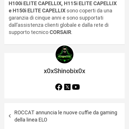
H100i ELITE CAPELLIX, H115i ELITE CAPELLIX
e H150i ELITE CAPELLIX
sono coperti da una
garanzia di cinque anni e sono supportati
dall’assistenza clienti globale e dalla rete di
supporto tecnico
CORSAIR
.
x0xShinobix0x
N
ROCCAT annuncia le nuove cuffie da gaming
a
della linea ELO
v