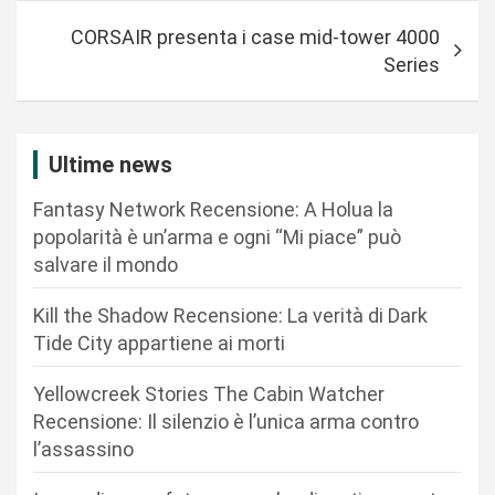
i
CORSAIR presenta i case mid-tower 4000
g
Series
a
z
i
Ultime news
o
Fantasy Network Recensione: A Holua la
n
popolarità è un’arma e ogni “Mi piace” può
salvare il mondo
e
a
Kill the Shadow Recensione: La verità di Dark
r
Tide City appartiene ai morti
t
Yellowcreek Stories The Cabin Watcher
i
Recensione: Il silenzio è l’unica arma contro
c
l’assassino
o