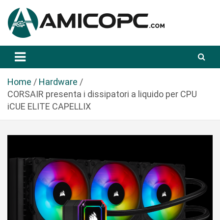
S
a
l
t
Novità Tecnologiche: Guide e News
Amicopc.com
a
a
l
Home
Hardware
c
CORSAIR presenta i dissipatori a liquido per CPU
o
iCUE ELITE CAPELLIX
n
t
e
n
u
t
o