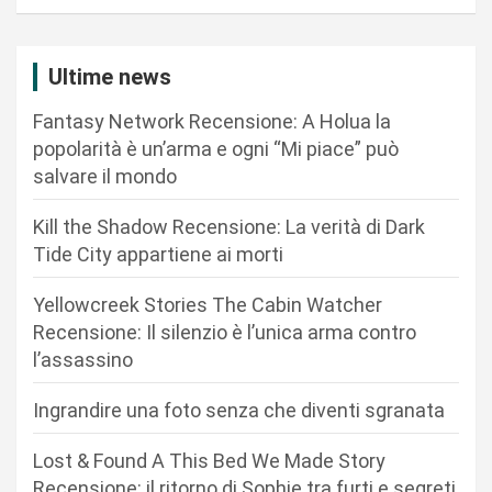
g
a
Ultime news
z
Fantasy Network Recensione: A Holua la
i
popolarità è un’arma e ogni “Mi piace” può
o
salvare il mondo
n
Kill the Shadow Recensione: La verità di Dark
e
Tide City appartiene ai morti
a
r
Yellowcreek Stories The Cabin Watcher
Recensione: Il silenzio è l’unica arma contro
t
l’assassino
i
c
Ingrandire una foto senza che diventi sgranata
o
Lost & Found A This Bed We Made Story
l
Recensione: il ritorno di Sophie tra furti e segreti