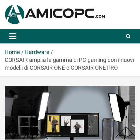
S
a
l
t
Novità Tecnologiche: Guide e News
Amicopc.com
a
a
l
Home
Hardware
c
CORSAIR amplia la gamma di PC gaming con i nuovi
o
modelli di CORSAIR ONE e CORSAIR ONE PRO
n
t
e
n
u
t
o