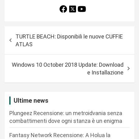
N
TURTLE BEACH: Disponibili le nuove CUFFIE
a
ATLAS
v
i
Windows 10 October 2018 Update: Download
g
e Installazione
a
z
i
Ultime news
o
Plungeez Recensione: un metroidvania senza
n
combattimenti dove ogni stanza è un enigma
e
Fantasy Network Recensione: A Holua la