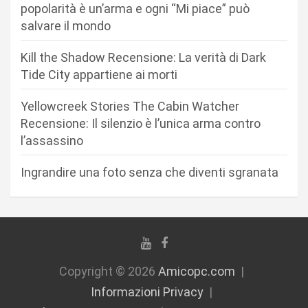
a
popolarità è un’arma e ogni “Mi piace” può
r
salvare il mondo
t
Kill the Shadow Recensione: La verità di Dark
i
Tide City appartiene ai morti
c
Yellowcreek Stories The Cabin Watcher
o
Recensione: Il silenzio è l’unica arma contro
l
l’assassino
i
Ingrandire una foto senza che diventi sgranata
Copyright © 2026
Amicopc.com
Informazioni Privacy