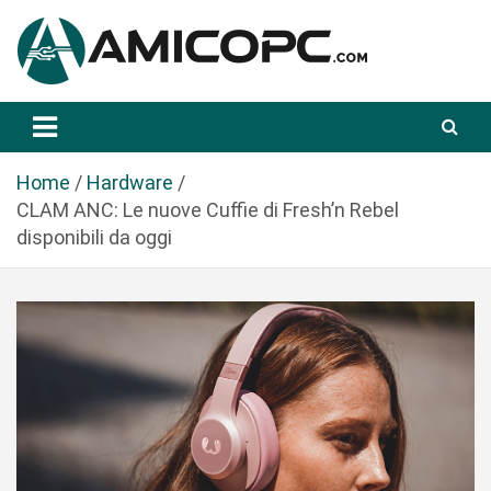
S
a
l
t
Novità Tecnologiche: Guide e News
Amicopc.com
a
a
l
Home
Hardware
c
CLAM ANC: Le nuove Cuffie di Fresh’n Rebel
o
disponibili da oggi
n
t
e
n
u
t
o