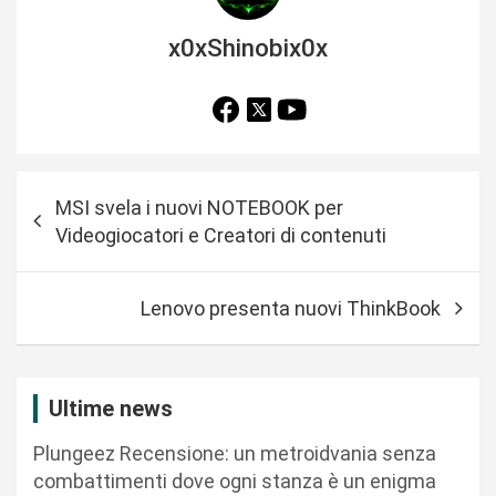
x0xShinobix0x
N
MSI svela i nuovi NOTEBOOK per
a
Videogiocatori e Creatori di contenuti
v
i
Lenovo presenta nuovi ThinkBook
g
a
z
Ultime news
i
Plungeez Recensione: un metroidvania senza
o
combattimenti dove ogni stanza è un enigma