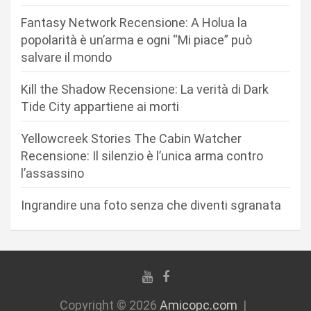
n
Fantasy Network Recensione: A Holua la
e
popolarità è un’arma e ogni “Mi piace” può
a
salvare il mondo
r
Kill the Shadow Recensione: La verità di Dark
t
Tide City appartiene ai morti
i
c
Yellowcreek Stories The Cabin Watcher
Recensione: Il silenzio è l’unica arma contro
o
l’assassino
l
i
Ingrandire una foto senza che diventi sgranata
Copyright © 2026
Amicopc.com