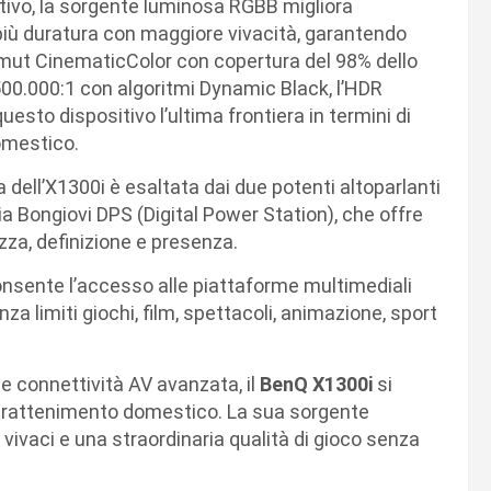
ntivo, la sorgente luminosa RGBB migliora
i più duratura con maggiore vivacità, garantendo
mut CinematicColor con copertura del 98% dello
500.000:1 con algoritmi Dynamic Black, l’HDR
sto dispositivo l’ultima frontiera in termini di
domestico.
a dell’X1300i è esaltata dai due potenti altoparlanti
ia Bongiovi DPS (Digital Power Station), che offre
ezza, definizione e presenza.
onsente l’accesso alle piattaforme multimediali
za limiti giochi, film, spettacoli, animazione, sport
e connettività AV avanzata, il
BenQ X1300i
si
intrattenimento domestico. La sua sorgente
 vivaci e una straordinaria qualità di gioco senza