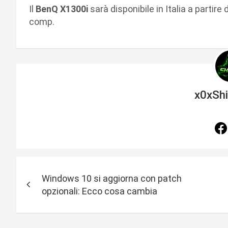
Il
BenQ X1300i
sarà disponibile in Italia a partir
comp.
x0xSh
N
Windows 10 si aggiorna con patch
a
opzionali: Ecco cosa cambia
v