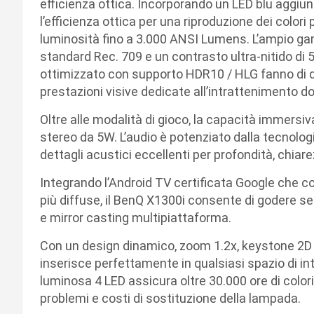
efficienza ottica. Incorporando un LED blu aggiu
l’efficienza ottica per una riproduzione dei color
luminosità fino a 3.000 ANSI Lumens. L’ampio ga
standard Rec. 709 e un contrasto ultra-nitido di 
ottimizzato con supporto HDR10 / HLG fanno di que
prestazioni visive dedicate all’intrattenimento 
Oltre alle modalità di gioco, la capacità immersiv
stereo da 5W. L’audio è potenziato dalla tecnolog
dettagli acustici eccellenti per profondità, chiar
Integrando l’Android TV certificata Google che c
più diffuse, il BenQ X1300i consente di godere sen
e mirror casting multipiattaforma.
Con un design dinamico, zoom 1.2x, keystone 2D 
inserisce perfettamente in qualsiasi spazio di 
luminosa 4 LED assicura oltre 30.000 ore di colori
problemi e costi di sostituzione della lampada.