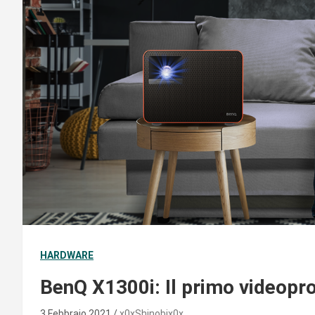
HARDWARE
BenQ X1300i: Il primo videoproi
3 Febbraio 2021
x0xShinobix0x