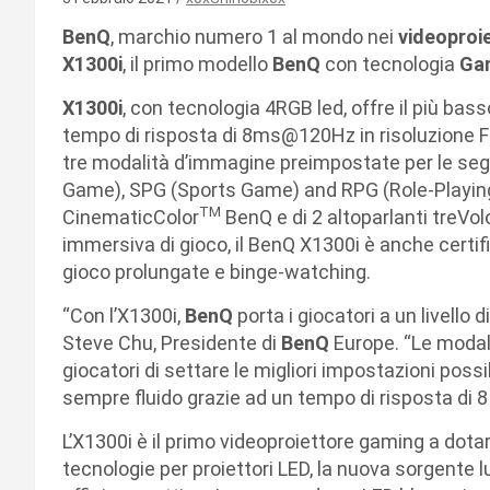
BenQ
, marchio numero 1 al mondo nei
videoproi
X1300i
, il primo modello
BenQ
con tecnologia
Ga
X1300i
, con tecnologia 4RGB led, offre il più bass
tempo di risposta di 8ms@120Hz in risoluzione F
tre modalità d’immagine preimpostate per le segu
Game), SPG (Sports Game) and RPG (Role-Playing
TM
CinematicColor
BenQ e di 2 altoparlanti treVol
immersiva di gioco, il BenQ X1300i è anche certi
gioco prolungate e binge-watching.
“Con l’X1300i,
BenQ
porta i giocatori a un livell
Steve Chu, Presidente di
BenQ
Europe. “Le moda
giocatori di settare le migliori impostazioni possi
sempre fluido grazie ad un tempo di risposta di 8
L’X1300i è il primo videoproiettore gaming a dota
tecnologie per proiettori LED, la nuova sorgente