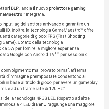
ettori DLP
, lancia il nuovo
proiettore gaming
meMaestro
™ integrata.
o input lag del settore arrivando a garantire un
ullHD. Inoltre, la tecnologia GameMaestro™ offre
enti categorie di gioco: FPS (First Shooting
 Game). Dotato della tecnologia
o da 5W per fornire la migliore esperienza
TM
ficato Google con Android TV
per sessioni di
o di coinvolgimento mai provato prima”, afferma
lità d’immagine preimpostate consentono ai
bili in base al titolo di gioco, per avere un gameplay
 ms e ad un frame rate di 120 Hz.”
rsi della tecnologia 4RGB LED. Rispetto ad altre
 luminosa a 4 LED di BenQ raggiunge una maggiore