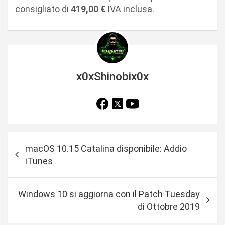
consigliato di
419,00 €
IVA inclusa.
x0xShinobix0x
N
macOS 10.15 Catalina disponibile: Addio
a
iTunes
v
i
Windows 10 si aggiorna con il Patch Tuesday
g
di Ottobre 2019
a