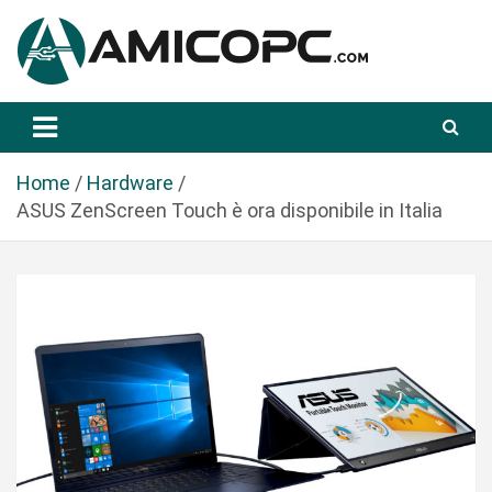
S
a
l
t
Novità Tecnologiche: Guide e News
Amicopc.com
a
a
l
Home
Hardware
c
ASUS ZenScreen Touch è ora disponibile in Italia
o
n
t
e
n
u
t
o