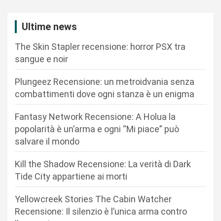
z
i
Ultime news
o
The Skin Stapler recensione: horror PSX tra
n
sangue e noir
e
Plungeez Recensione: un metroidvania senza
a
combattimenti dove ogni stanza è un enigma
r
Fantasy Network Recensione: A Holua la
t
popolarità è un’arma e ogni “Mi piace” può
i
salvare il mondo
c
Kill the Shadow Recensione: La verità di Dark
o
Tide City appartiene ai morti
l
i
Yellowcreek Stories The Cabin Watcher
Recensione: Il silenzio è l’unica arma contro