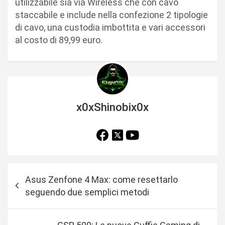
utilizzabile sia via Wireless che con cavo
staccabile e include nella confezione 2 tipologie
di cavo, una custodia imbottita e vari accessori
al costo di 89,99 euro.
x0xShinobix0x
N
Asus Zenfone 4 Max: come resettarlo
a
seguendo due semplici metodi
v
i