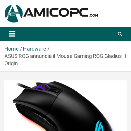
S
a
l
t
Novità Tecnologiche: Guide e News
Amicopc.com
a
a
l
Home
Hardware
c
ASUS ROG annuncia il Mouse Gaming ROG Gladius II
o
Origin
n
t
e
n
u
t
o