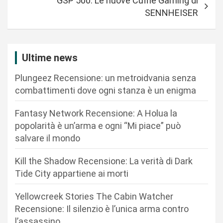
GSP 500: Le nuove Cuffie Gaming di
g
SENNHEISER
a
z
i
Ultime news
o
Plungeez Recensione: un metroidvania senza
n
combattimenti dove ogni stanza è un enigma
e
Fantasy Network Recensione: A Holua la
a
popolarità è un’arma e ogni “Mi piace” può
r
salvare il mondo
t
Kill the Shadow Recensione: La verità di Dark
i
Tide City appartiene ai morti
c
Yellowcreek Stories The Cabin Watcher
o
Recensione: Il silenzio è l’unica arma contro
l
l’assassino